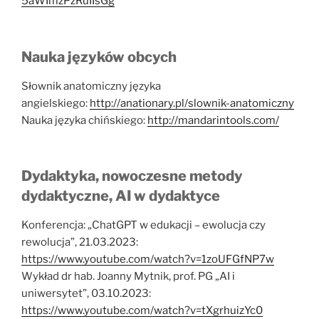
5aWImzPzRuIIsGg
Nauka języków obcych
Słownik anatomiczny języka
angielskiego:
http://anationary.pl/slownik-anatomiczny
Nauka języka chińskiego:
http://mandarintools.com/
Dydaktyka, nowoczesne metody
dydaktyczne, AI w dydaktyce
Konferencja: „ChatGPT w edukacji – ewolucja czy
rewolucja”, 21.03.2023:
https://www.youtube.com/watch?v=1zoUFGfNP7w
Wykład dr hab. Joanny Mytnik, prof. PG „AI i
uniwersytet”, 03.10.2023:
https://www.youtube.com/watch?v=tXgrhuizYc0