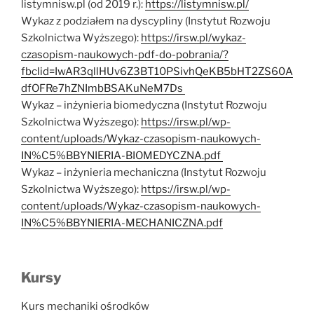
listymnisw.pl (od 2019 r.):
https://listymnisw.pl/
Wykaz z podziałem na dyscypliny (Instytut Rozwoju
Szkolnictwa Wyższego):
https://irsw.pl/wykaz-
czasopism-naukowych-pdf-do-pobrania/?
fbclid=IwAR3qllHUv6Z3BT10PSivhQeKB5bHT2ZS60A
dfOFRe7hZNImbBSAKuNeM7Ds
Wykaz – inżynieria biomedyczna (Instytut Rozwoju
Szkolnictwa Wyższego):
https://irsw.pl/wp-
content/uploads/Wykaz-czasopism-naukowych-
IN%C5%BBYNIERIA-BIOMEDYCZNA.pdf
Wykaz – inżynieria mechaniczna (Instytut Rozwoju
Szkolnictwa Wyższego):
https://irsw.pl/wp-
content/uploads/Wykaz-czasopism-naukowych-
IN%C5%BBYNIERIA-MECHANICZNA.pdf
Kursy
Kurs mechaniki ośrodków