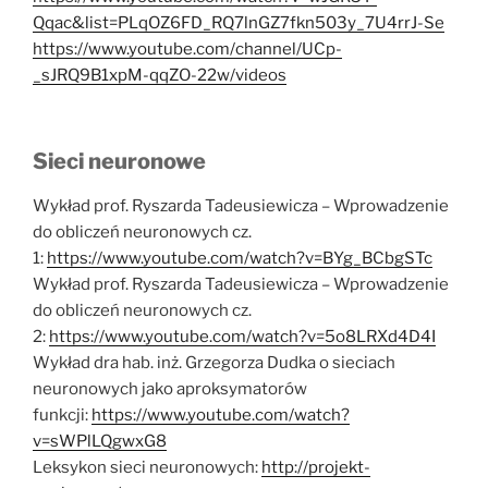
Qqac&list=PLqOZ6FD_RQ7lnGZ7fkn503y_7U4rrJ-Se
https://www.youtube.com/channel/UCp-
_sJRQ9B1xpM-qqZO-22w/videos
Sieci neuronowe
Wykład prof. Ryszarda Tadeusiewicza – Wprowadzenie
do obliczeń neuronowych cz.
1:
https://www.youtube.com/watch?v=BYg_BCbgSTc
Wykład prof. Ryszarda Tadeusiewicza – Wprowadzenie
do obliczeń neuronowych cz.
2:
https://www.youtube.com/watch?v=5o8LRXd4D4I
Wykład dra hab. inż. Grzegorza Dudka o sieciach
neuronowych jako aproksymatorów
funkcji:
https://www.youtube.com/watch?
v=sWPlLQgwxG8
Leksykon sieci neuronowych:
http://projekt-