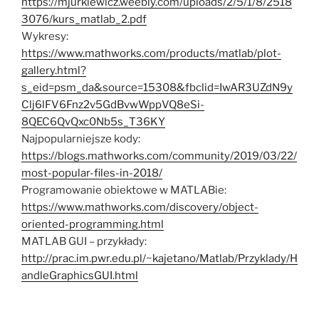
https://mjurkiewicz.weebly.com/uploads/2/5/1/8/2518
3076/kurs_matlab_2.pdf
Wykresy:
https://www.mathworks.com/products/matlab/plot-
gallery.html?
s_eid=psm_da&source=15308&fbclid=IwAR3UZdN9y
Clj6lFV6Fnz2v5GdBvwWppVQ8eSi-
8QEC6QvQxc0Nb5s_T36KY
Najpopularniejsze kody:
https://blogs.mathworks.com/community/2019/03/22/
most-popular-files-in-2018/
Programowanie obiektowe w MATLABie:
https://www.mathworks.com/discovery/object-
oriented-programming.html
MATLAB GUI – przykłady:
http://prac.im.pwr.edu.pl/~kajetano/Matlab/Przyklady/H
andleGraphicsGUI.html