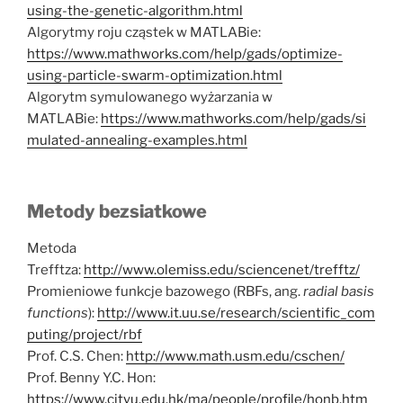
using-the-genetic-algorithm.html
Algorytmy roju cząstek w MATLABie:
https://www.mathworks.com/help/gads/optimize-
using-particle-swarm-optimization.html
Algorytm symulowanego wyżarzania w
MATLABie:
https://www.mathworks.com/help/gads/si
mulated-annealing-examples.html
Metody bezsiatkowe
Metoda
Trefftza:
http://www.olemiss.edu/sciencenet/trefftz/
Promieniowe funkcje bazowego (RBFs, ang.
radial basis
functions
):
http://www.it.uu.se/research/scientific_com
puting/project/rbf
Prof. C.S. Chen:
http://www.math.usm.edu/cschen/
Prof. Benny Y.C. Hon:
https://www.cityu.edu.hk/ma/people/profile/honb.htm