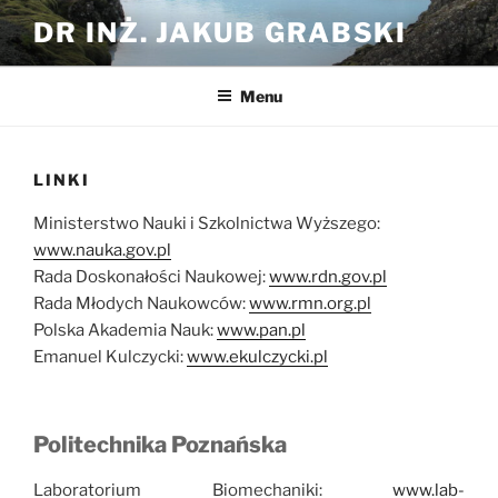
Przejdź
DR INŻ. JAKUB GRABSKI
do
treści
Menu
LINKI
Ministerstwo Nauki i Szkolnictwa Wyższego:
www.nauka.gov.pl
Rada Doskonałości Naukowej:
www.rdn.gov.pl
Rada Młodych Naukowców:
www.rmn.org.pl
Polska Akademia Nauk:
www.pan.pl
Emanuel Kulczycki:
www.ekulczycki.pl
Politechnika Poznańska
Laboratorium Biomechaniki:
www.lab-