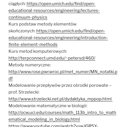
ciągłych:
https://open.umich.edu/find/open-
educational-resources/engineering/lectures-
continuum-physics
Kurs podstaw metody elementów
skończonych:
https://open.umich.edu/find/open-
educational-resources/engineering/introduction-
finite-element-methods
Kurs metod komputerowych:
http://terpconnect.umd.edu/~petersd/460/
Metody numeryczne:
http://www.rose.pwr.wroc.pl/met_numer/MN_notatki.p
df
Modelowanie przepływów przez ośrodki porowate –
prof. Strzelecki:
http://www.strzelecki.net.pl/dydaktyka_mppop.html
Modelowanie matematyczne w biologii:
http://ocw.uci.edu/courses/math_113b_intro_to_math
ematical_modeling_in_biology.html
https://www.youtube.com/watch?v=wJGR5Y-