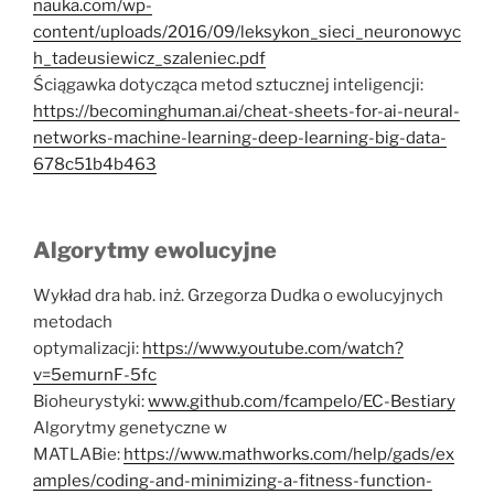
nauka.com/wp-
content/uploads/2016/09/leksykon_sieci_neuronowyc
h_tadeusiewicz_szaleniec.pdf
Ściągawka dotycząca metod sztucznej inteligencji:
https://becominghuman.ai/cheat-sheets-for-ai-neural-
networks-machine-learning-deep-learning-big-data-
678c51b4b463
Algorytmy ewolucyjne
Wykład dra hab. inż. Grzegorza Dudka o ewolucyjnych
metodach
optymalizacji:
https://www.youtube.com/watch?
v=5emurnF-5fc
Bioheurystyki:
www.github.com/fcampelo/EC-Bestiary
Algorytmy genetyczne w
MATLABie:
https://www.mathworks.com/help/gads/ex
amples/coding-and-minimizing-a-fitness-function-